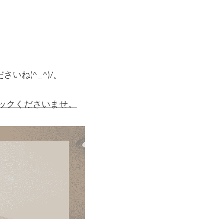
ね(^_^)/。
リックくださいませ。