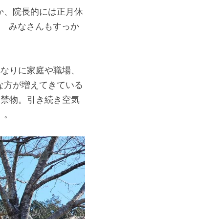
か、院長的には正月休
。　みなさんもすっか
れなりに家庭や職場、
な方が増えてきている
は禁物。引き続き空気
！。