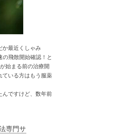
だか最近くしゃみ
速の飛散開始確認！と
散が始まる前の治療開
れている方はもう服薬
たんですけど、数年前
。
法専門サ