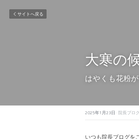
サイトへ戻る
大寒の
はやくも花粉が
2025年1月23日
·
院長ブロ
いつも院長ブログを