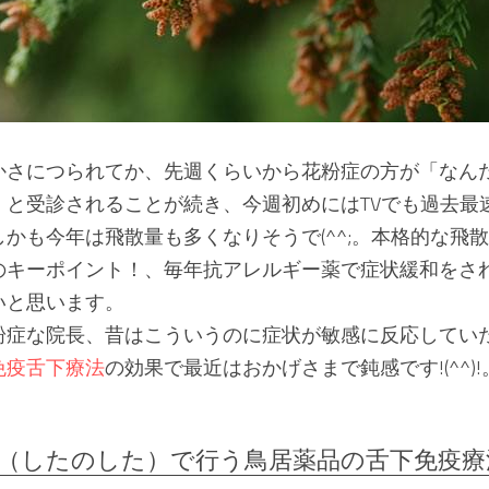
かさにつられてか、先週くらいから花粉症の方が「なん
」と受診されることが続き、今週初めにはTVでも過去最
かも今年は飛散量も多くなりそうで(^^;。本格的な飛
のキーポイント！、毎年抗アレルギー薬で症状緩和をさ
いと思います。
粉症な院長、昔はこういうのに症状が敏感に反応してい
免疫舌下療法
の効果で最近はおかげさまで鈍感です!(^^)!
（したのした）で行う鳥居薬品の舌下免疫療