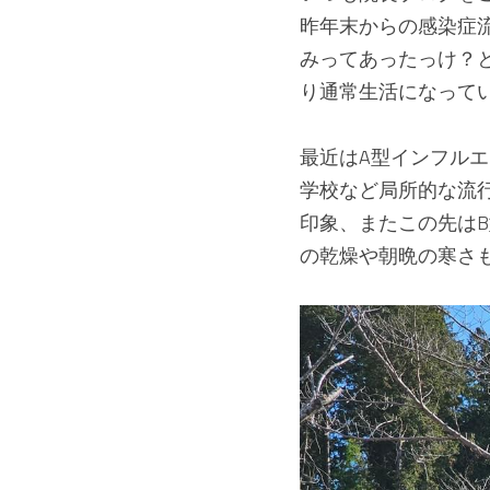
昨年末からの感染症
みってあったっけ？と
り通常生活になって
最近はA型インフル
学校など局所的な流
印象、またこの先は
の乾燥や朝晩の寒さ