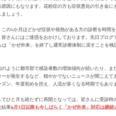
の原因にもなります。花粉症の方も症状悪化の引き金に
しましょう。
、この4か月ほどかぜ症状や発熱がある方の診察を時間
。皆さんにはご迷惑をおかけしております。先日ブログ
からは「かぜ外来」を終了し通常診療体制に戻すことを検
知のように都市部で感染者数の増加傾向が続いたり、ま
ターが発生するなど、穏やかでないニュースが聞こえて
ーズン、年度初めを控え、人流が多くなる時期でもあり
してひと月も経たずに再開となっては、皆さんに受診時
だ結果
4月1日以降も今しばらく「かぜ外来」対応は継続