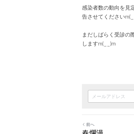
感染者数の動向を見
告させてくださいm(__
まだしばらく受診の
しますm(__)m
前へ
春爛漫