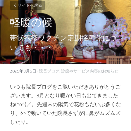
サイトへ戻る
軽暖の候
帯状疱疹ワクチン定期接種化につ
いても・・・
2025年3月5日
·
院長ブログ,
診療やサービス内容のお知らせ
いつも院長ブログをご覧いただきありがとうご
ざいます。3月となり暖かい日も出てきました
ね(^o^)／。先週末の陽気で花粉もだいぶ多くな
り、外で動いていた院長さずがに鼻がムズムズ
したり。