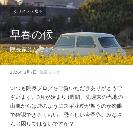
サイトへ戻る
早春の候
院長家族が増え・・・
2026年3月7日
·
院長ブログ
いつも院長ブログをご覧いただきありがとうご
ざいます。3月が始まり1週間、先週末の当地の
山肌からは煙のようにスギ花粉が舞うのが肉眼
で確認できるくらい、恐ろしい今季💦。みなさ
んお困りではないですか？