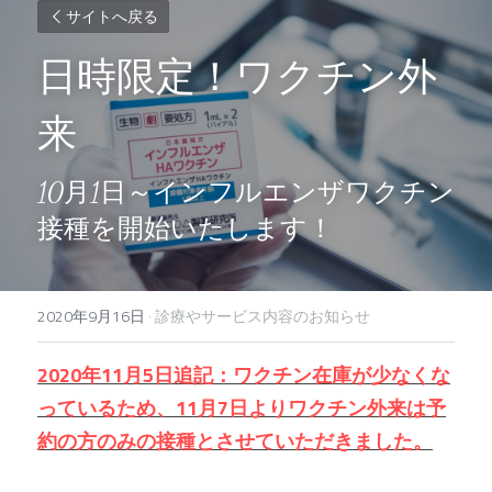
サイトへ戻る
日時限定！ワクチン外
来
10月1日～インフルエンザワクチン
接種を開始いたします！
2020年9月16日
·
診療やサービス内容のお知らせ
2020年11月5日追記：ワクチン在庫が少なくな
っているため、11月7日よりワクチン外来は予
約の方のみの接種とさせていただきました。