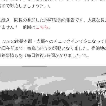
節で対応しましょう(^_-)。
続き、院長の参加したJMAT活動の報告です。大変な
りません！　前回は
こちら
。
JMATの統括本部・支部へのチェックインで夕になって
ら4日午前まで、輪島市内での活動となりました。宿泊地
路事情もあり毎日往復3時間かかりました(^^;。