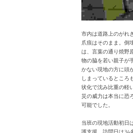
市内は道路上のがれ
爪痕はそのまま。倒
は、言葉の通り焼野
物の脇を若い親子が
かない現地の方に頭
しまっているところ
状化で沈み比重の軽
災の威力は本当に恐
可能でした。
当班の現地活動初日
護支援。訪問日は3