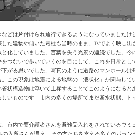
きなどは片付けられ通行できるようになっていましたけ
壊した建物や傾いた電柱も当時のまま、TVでよく映し出
原と化していました。言葉を失う光景の連続でした。今
手をつないで歩いていくのを目にして、これを日常とし
が下がる思いでした。写真のように道路のマンホールは
も。この現象は地震による地盤の「液状化」が関与して
い管状構造物は浮いて上昇することでこのようになると
ろしいものです。市内の多くの場所でまだ断水状態、ト
は、市内で要介護者さんを避難受入れをされているウミ
4名の入所さんが見え、その方たちを支える多くのボラン