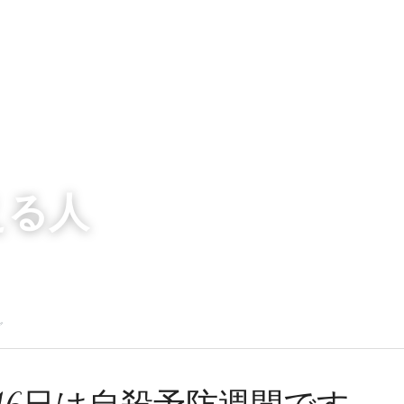
える人
グ