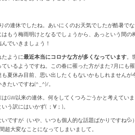
ぶりの連休でしたね。あいにくのお天気でしたが酷暑で
にはもう梅雨明けとなるでしょうから、あっという間の
臨んでいきましょう！
れたように
最近本当にコロナな方が多くなっています
。
っているようですね。この春に罹った方がまた7月にも
達も夏休み目前、思い出したくもないかもしれませんが
たいですね(^_^)/。
末はGW以来の連休。何をしてくつろごうかと考えてい
いう訳にはいかず( ；∀；)。
ないですが（いや、いつも個人的な話題ばかりですね💦
週間超大変なことになってしまいまして。