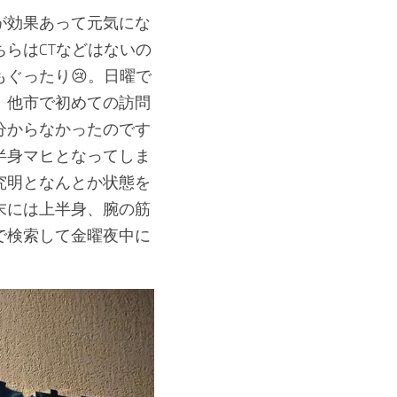
が効果あって元気にな
らはCTなどはないの
ぐったり😢。日曜で
、他市で初めての訪問
分からなかったのです
半身マヒとなってしま
究明となんとか状態を
末には上半身、腕の筋
で検索して金曜夜中に