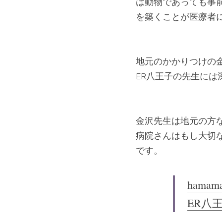
は動物であっても事
を築くことが医療者
地元のかかりつけの
ER八王子の先生に
金沢先生は地元の方
病院さんはもし大切
です。
hamamat
ER八王