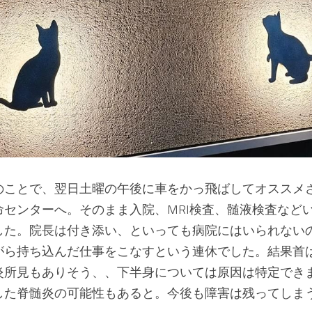
のことで、翌日土曜の午後に車をかっ飛ばしてオススメさ
命センターへ。そのまま入院、MRI検査、髄液検査など
した。院長は付き添い、といっても病院にはいられない
がら持ち込んだ仕事をこなすという連休でした。結果首
炎所見もありそう、、下半身については原因は特定でき
した脊髄炎の可能性もあると。今後も障害は残ってしま