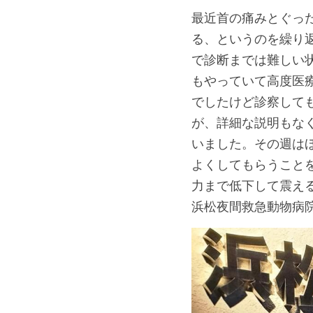
最近首の痛みとぐっ
る、というのを繰り
で診断までは難しい
もやっていて高度医
でしたけど診察して
が、詳細な説明もな
いました。その週は
よくしてもらうこと
力まで低下して震え
浜松夜間救急動物病