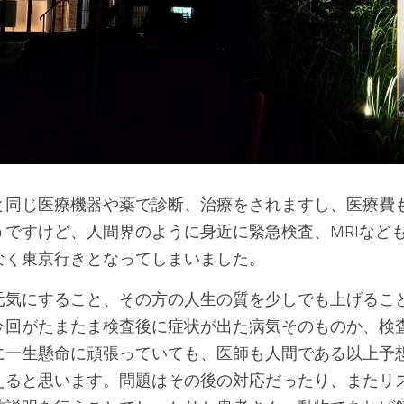
と同じ医療機器や薬で診断、治療をされますし、医療費
うですけど、人間界のように身近に緊急検査、MRIなど
なく東京行きとなってしまいました。
元気にすること、その方の人生の質を少しでも上げるこ
今回がたまたま検査後に症状が出た病気そのものか、検
に一生懸命に頑張っていても、医師も人間である以上予
えると思います。問題はその後の対応だったり、またリ