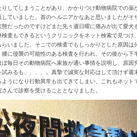
たりしてしまうことがあり、かかりつけ動物病院での薬
返していました。首のヘルニアかなあと思いましたがそち
状態だったのですけどまた先々週日曜に痛みが出て愛犬も
療検査もできるというクリニックをネット検索で見つけ
もらいました。そこでの検査でもしっかりとした原因は
く腰に侵襲の可能性のある検査を行われ、その後から下
ほぼ毎日その動物病院へ家族が通い事情を説明し、原因
を試みるも、、、、。真摯で誠実な対応はして頂けず週
るようになり行動異常も出てきてしまい、これもネット
院さんで診察を受けることとなりました。