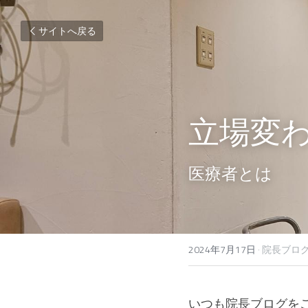
サイトへ戻る
立場変
医療者とは
2024年7月17日
·
院長ブロ
いつも院長ブログを