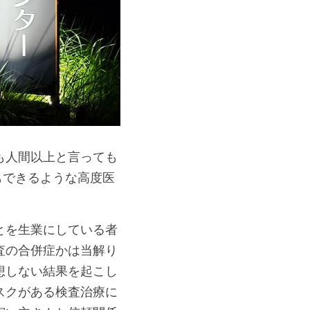
も人間以上と言っても
もできるような高度医
とを生業にしている者
査の合併症かは当解り
想しない結果を起こし
スクがある検査治療に