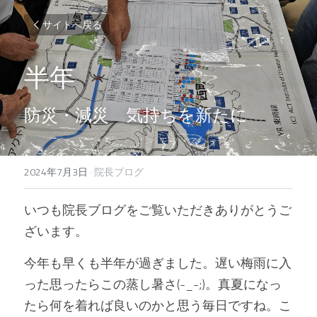
サイトへ戻る
半年
防災・減災　気持ちを新たに
2024年7月3日
·
院長ブログ
いつも院長ブログをご覧いただきありがとうご
ざいます。
今年も早くも半年が過ぎました。遅い梅雨に入
った思ったらこの蒸し暑さ(-_-;)。真夏になっ
たら何を着れば良いのかと思う毎日ですね。こ