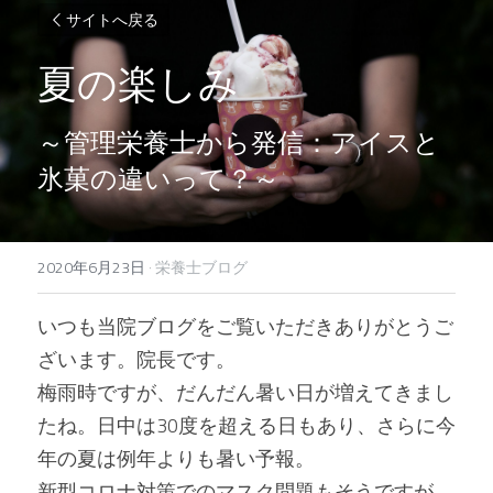
サイトへ戻る
夏の楽しみ
～管理栄養士から発信：アイスと
氷菓の違いって？～
2020年6月23日
·
栄養士ブログ
いつも当院ブログをご覧いただきありがとうご
ざいます。院長です。
梅雨時ですが、だんだん暑い日が増えてきまし
たね。日中は30度を超える日もあり、さらに今
年の夏は例年よりも暑い予報。
新型コロナ対策でのマスク問題もそうですが、