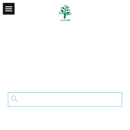
LINE公式アカウント
愛知県新城市のかかりつけ内科系クリニックです
むらまつ内科からのごあいさつ
診療時間
当院の診療
当院の特徴/各種サービス
当院の院内感染対策
自費診療
WEB問診、小児ワクチン・検診WEB予約
お知らせ ブログ